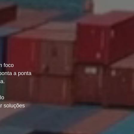
m foco
 ponta a ponta
ça.
lo
ar soluções